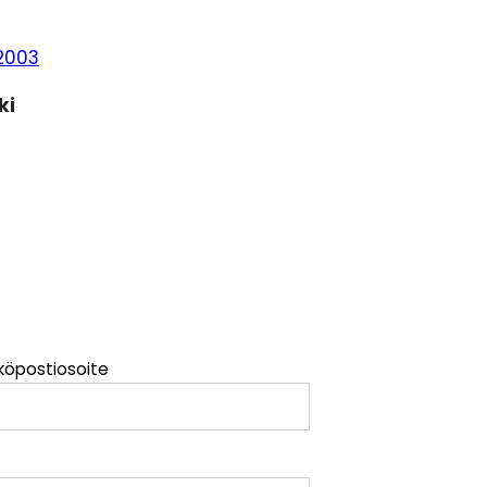
2003
ki
köpostiosoite