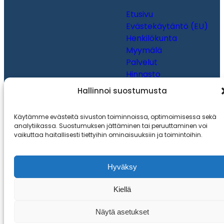
Etusivu
Evästekäytäntö (EU)
Henkilökunta
Myymälä
Palvelut
Hinnasto
Yhteystiedot
Hallinnoi suostumusta
Toteutus ja ylläpito
MMD Networks
Käytämme evästeitä sivuston toiminnoissa, optimoimisessa sekä
analytiikassa. Suostumuksen jättäminen tai peruuttaminen voi
vaikuttaa haitallisesti tiettyihin ominaisuuksiin ja toimintoihin.
Hyväksy
Kiellä
Näytä asetukset