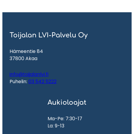
Toijalan LVI-Palvelu Oy
Hämeentie 84
37800 Akaa
info@toijalanlvi.fi
Puhelin:
03 542 5222
Aukioloajat
Ma-Pe: 7:30-17
La: 9-13