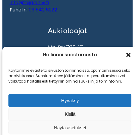
info@toijalanlvi.fi
Puhelin:
03 542 5222
Aukioloajat
Ma-Pe: 7:30-17
La: 9-13
Hallinnoi suostumusta
Käytämme evästeitä sivuston toiminnoissa, optimoimisessa sekä
Etusivu
analytiikassa. Suostumuksen jättäminen tai peruuttaminen voi
Evästekäytäntö (EU)
vaikuttaa haitallisesti tiettyihin ominaisuuksiin ja toimintoihin.
Henkilökunta
Myymälä
Palvelut
Hyväksy
Hinnasto
Yhteystiedot
Kiellä
Näytä asetukset
Toteutus ja ylläpito
MMD Networks