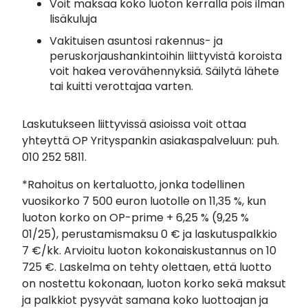
Voit maksaa koko luoton kerralla pois ilman
lisäkuluja
Vakituisen asuntosi rakennus- ja
peruskorjaushankintoihin liittyvistä koroista
voit hakea verovähennyksiä. Säilytä lähete
tai kuitti verottajaa varten.
Laskutukseen liittyvissä asioissa voit ottaa
yhteyttä OP Yrityspankin asiakaspalveluun: puh.
010 252 5811.
*Rahoitus on kertaluotto, jonka todellinen
vuosikorko 7 500 euron luotolle on 11,35 %, kun
luoton korko on OP-prime + 6,25 % (9,25 %
01/25), perustamismaksu 0 € ja laskutuspalkkio
7 €/kk. Arvioitu luoton kokonaiskustannus on 10
725 €. Laskelma on tehty olettaen, että luotto
on nostettu kokonaan, luoton korko sekä maksut
ja palkkiot pysyvät samana koko luottoajan ja